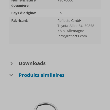
Nomenclature
79070000
douanière:
Pays d'origine:
CN
Fabricant:
Reflects GmbH
Toyota-Allee 54, 50858
Köln, Allemagne
info@reflects.com
Downloads
Produits similaires
Ignorer la galerie de produits
-