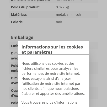
Poids du produit:
0,027 kg
Matériau:
métal, similicuir
Coloris:
noir
Emballage
Emballage:
emballage
Informations sur les cookies
et paramètres
Dimensions du produit
105 x 55 x 17 mm
avec emballage:
Nous utilisons des cookies et des
Poids du produit avec
0,045 kg
fichiers similaires pour analyser les
emballage:
performances de notre site Internet.
Dimensions carton
34 x 33 x 30 cm
Nous essayons ainsi d’analyser
d'expédition:
l’utilisation de notre site Internet par
nos clients, afin que nous puissions
Quantité par carton
420 pcs
élaborer et apporter des améliorations.
d'expédition:
Vous trouverez plus d’informations
Poids par carton:
13,3 kg