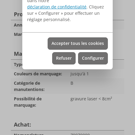
dans notre
déclaration de confidentialité
. Cliquez
sur « Configurer » pour effectuer un
Propriétés
réglage personnalisé.
Anneau fendu:
Ø 33 mm
Marque:
RE98
Accepter tous les cookies
Marquage
Refuser
Configurer
Types de marquage:
Gravure laser
Couleurs de marquage:
jusqu'à 1
Catégorie de
B
manutentions:
Possibilité de
gravure laser < 8cm²
marquage:
Achat: