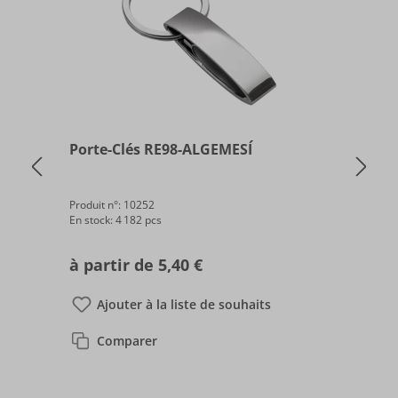
Porte-Clés RE98-ALGEMESÍ
P
Produit n°:
10252
Pr
En stock: 4 182 pcs
De
à partir de 5,40 €​
à
Ajouter à la liste de souhaits
Comparer