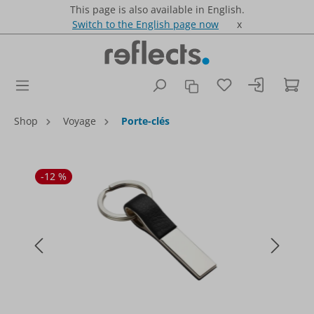
This page is also available in English.
Switch to the English page now
x
Vous avez 0 artic
Le 
Shop
Voyage
Porte-clés
Ignorer la galerie d'images
-12 %